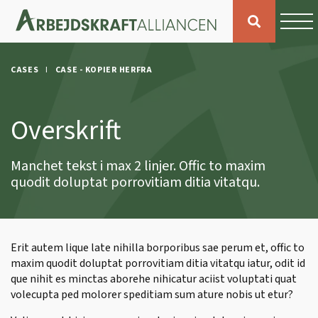
CASES
CASE - KOPIER HERFRA
Overskrift
Manchet tekst i max 2 linjer. Offic to maxim
quodit doluptat porrovitiam ditia vitatqu.
Erit autem lique late nihilla borporibus sae perum et, offic to
maxim quodit doluptat porrovitiam ditia vitatqu iatur, odit id
que nihit es minctas aborehe nihicatur aciist voluptati quat
volecupta ped molorer speditiam sum ature nobis ut etur?