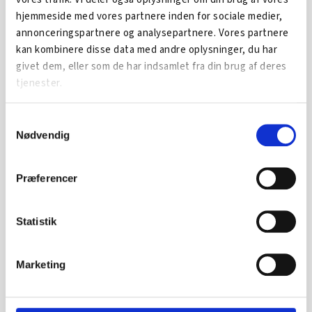
hjemmeside med vores partnere inden for sociale medier,
annonceringspartnere og analysepartnere. Vores partnere
Mere info om xxx?
kan kombinere disse data med andre oplysninger, du har
givet dem, eller som de har indsamlet fra din brug af deres
Kontakt stilling navn navnesen for mere information om
tjenester.
xxxx.
3066 1411
Samtykkevalg
niels@heforum.dk
Nødvendig
SE OGSÅ...
Præferencer
Statistik
Marketing