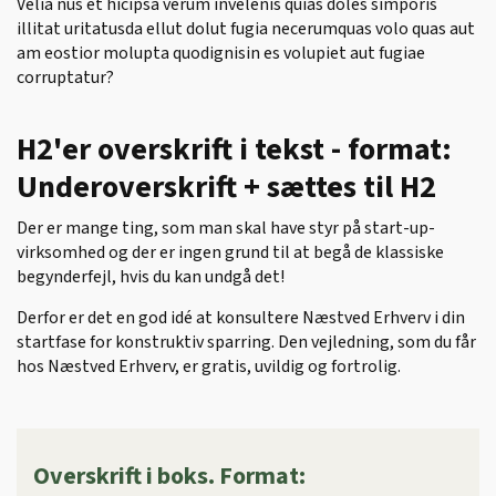
Velia nus et hicipsa verum invelenis quias doles simporis
illitat uritatusda ellut dolut fugia necerumquas volo quas aut
am eostior molupta quodignisin es volupiet aut fugiae
corruptatur?
H2'er overskrift i tekst - format:
Underoverskrift + sættes til H2
Der er mange ting, som man skal have styr på start-up-
virksomhed og der er ingen grund til at begå de klassiske
begynderfejl, hvis du kan undgå det!
Derfor er det en god idé at konsultere Næstved Erhverv i din
startfase for konstruktiv sparring. Den vejledning, som du får
hos Næstved Erhverv, er gratis, uvildig og fortrolig.
Overskrift i boks. Format: