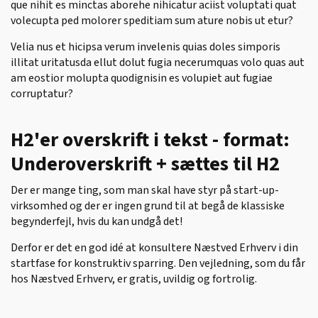
que nihit es minctas aborehe nihicatur aciist voluptati quat
volecupta ped molorer speditiam sum ature nobis ut etur?
Velia nus et hicipsa verum invelenis quias doles simporis
illitat uritatusda ellut dolut fugia necerumquas volo quas aut
am eostior molupta quodignisin es volupiet aut fugiae
corruptatur?
H2'er overskrift i tekst - format:
Underoverskrift + sættes til H2
Der er mange ting, som man skal have styr på start-up-
virksomhed og der er ingen grund til at begå de klassiske
begynderfejl, hvis du kan undgå det!
Derfor er det en god idé at konsultere Næstved Erhverv i din
startfase for konstruktiv sparring. Den vejledning, som du får
hos Næstved Erhverv, er gratis, uvildig og fortrolig.