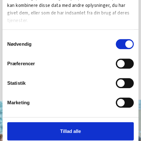
kan kombinere disse data med andre oplysninger, du har
givet dem, eller som de har indsamlet fra din brug af deres
tjenester.
Samtykkevalg
Nødvendig
Kalundborgegnens Erhvervsråd
Lokal samarbejdspartner hos ArbejdskraftAlliancen.
Præferencer
5955 0055
info@kalundborgerhverv.dk
Statistik
Marketing
FÅ HJÆLP
Hvilke virksomheder hjælper
vi?
Tillad alle