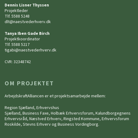
Dennis Lisner Thyssen
Projektleder
Tlf. 5588 5248
dlt@naestvederhverv.dk
Tanya Iben Gade Birch
Projektkoordinator
Tlf. 5588 5217
tigabi@naestvederhverv.dk
CVR: 32348742
OM PROJEKTET
ArbejdskraftAlliancen er et projektsamarbejde mellem:
Region Sjælland, Erhvervshus
Sjælland, Business Faxe, Holbæk Erhvervsforum, Kalundborgegnens
Erhvervsråd, Næstved Erhverv, Ringsted Kommune, Erhvervsforum
Roskilde, Stevns Erhverv og Business Vordingborg.