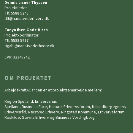
Dennis Lisner Thyssen
Projektleder
Tlf. 5588 5248
dlt@naestvederhverv.dk
Tanya Iben Gade Birch
Projektkoordinator
Tlf. 5588 5217
tigabi@naestvederhverv.dk
CVR: 32348742
OM PROJEKTET
ArbejdskraftAlliancen er et projektsamarbejde mellem:
Region Sjælland, Erhvervshus
Sjælland, Business Faxe, Holbæk Erhvervsforum, Kalundborgegnens
Erhvervsråd, Næstved Erhverv, Ringsted Kommune, Erhvervsforum
Roskilde, Stevns Erhverv og Business Vordingborg.