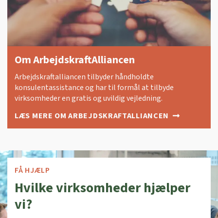
Om ArbejdskraftAlliancen
Arbejdskraftalliancen tilbyder håndholdte
konsulentassistance og har til formål at tilbyde
virksomheder en gratis og uvildig vejledning.
LÆS MERE OM ARBEJDSKRAFTALLIANCEN
FÅ HJÆLP
Hvilke virksomheder hjælper
vi?