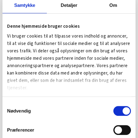
Samtykke
Detaljer
Om
Denne hjemmeside bruger cookies
Har du spørgsmål?
Vi bruger cookies til at tilpasse vores indhold og annoncer,
til at vise dig funktioner til sociale medier og til at analysere
Så kontakt ArbejdskraftAlliancens lokale partnere i
vores trafik. Vi deler også oplysninger om din brug af vores
Faxe:
hjemmeside med vores partnere inden for sociale medier,
Faglig koordinator for virksomhedsservice
Kristen
annonceringspartnere og analysepartnere. Vores partnere
Olesen
fra Faxe Kommune.
kan kombinere disse data med andre oplysninger, du har
givet dem, eller som de har indsamlet fra din brug af deres
Tlf. 5620 3653
tjenester.
Mail:
krol@faxekommune.dk
Samtykkevalg
Nødvendig
Erhvervskonsulent
Peter Fjerring
fra Business Faxe.
Tlf. 6137 9423
Mail:
pf@businessfaxe.dk
Præferencer