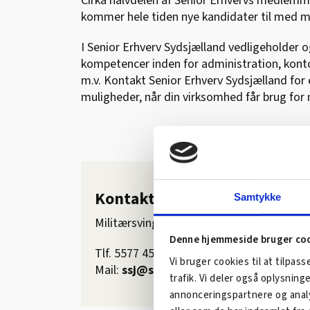
Cirka halvdelen af Senior Erhvervs medlemme
kommer hele tiden nye kandidater til med m
I Senior Erhverv Sydsjælland vedligeholder
kompetencer inden for administration, kont
m.v. Kontakt Senior Erhverv Sydsjælland for 
muligheder, når din virksomhed får brug for 
Kontakt Senior Erhverv Syds
Samtykke
Militærsvinget 13, 4700 Næstved
Denne hjemmeside bruger co
Tlf. 5577 4568
Vi bruger cookies til at tilpass
Mail:
ssj@se-ssj.dk
trafik. Vi deler også oplysnin
annonceringspartnere og analy