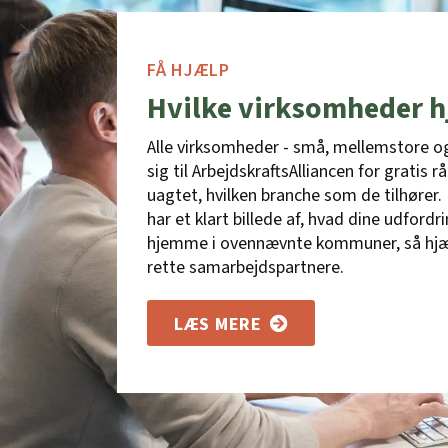
FÅ HJÆLP
Hvilke virksomheder h
Alle virksomheder - små, mellemstore o
sig til ArbejdskraftsAlliancen for gratis 
uagtet, hvilken branche som de tilhører. 
har et klart billede af, hvad dine udfordr
hjemme i ovennævnte kommuner, så hjælpe
rette samarbejdspartnere.
LÆS MERE