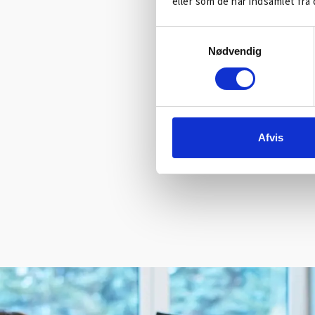
eller som de har indsamlet fra 
Samtykkevalg
Nødvendig
Afvis