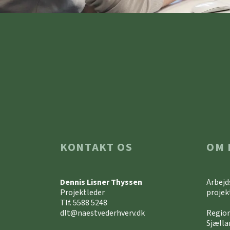
KONTAKT OS
OM 
Dennis Lisner Thyssen
Arbejd
Projektleder
projek
Tlf. 5588 5248
dlt@naestvederhverv.dk
Region
Sjælla