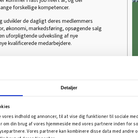
r kommer i fast job hvert år, og der
ange forskellige kompetencer.
 og udvikler de dagligt deres medlemmers
or, økonomi, markedsføring, opsøgende salg
en uforpligtende udveksling af nye
nye kvalificerede medarbejdere.
jælland
Detaljer
okies
e vores indhold og annoncer, til at vise dig funktioner til sociale me
ger om din brug af vores hjemmeside med vores partnere inden for so
separtnere. Vores partnere kan kombinere disse data med andre op