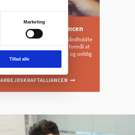
Marketing
Om ArbejdskraftAlliancen
Arbejdskraftalliancen tilbyder håndholdte
konsulentassistance og har til formål at
tilbyde virksomheder en gratis og uvildig
Tillad alle
vejledning.
LÆS MERE OM
ARBEJDSKRAFTALLIANCEN