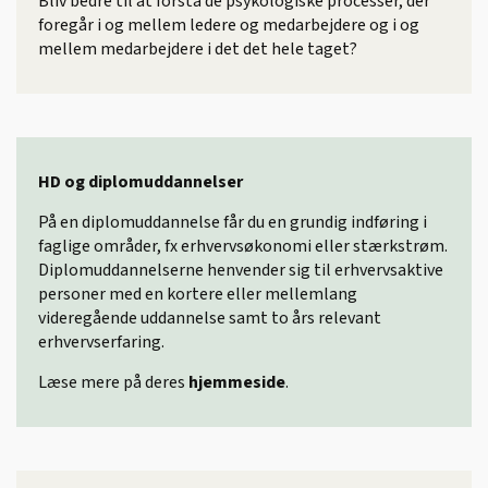
Bliv bedre til at forstå de psykologiske processer, der
foregår i og mellem ledere og medarbejdere og i og
mellem medarbejdere i det det hele taget?
HD og diplomuddannelser
På en diplomuddannelse får du en grundig indføring i
faglige områder, fx erhvervsøkonomi eller stærkstrøm.
Diplomuddannelserne henvender sig til erhvervsaktive
personer med en kortere eller mellemlang
videregående uddannelse samt to års relevant
erhvervserfaring.
Læse mere på deres
hjemmeside
.