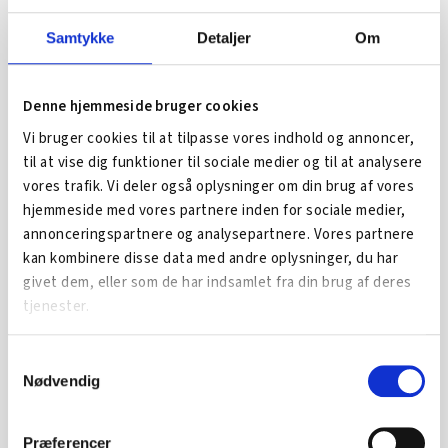
Tlf. 6550 1054
Mail:
kurser@sdu.dk
Samtykke
Detaljer
Om
Denne hjemmeside bruger cookies
Vi bruger cookies til at tilpasse vores indhold og annoncer,
Har du spørgsmål?
til at vise dig funktioner til sociale medier og til at analysere
vores trafik. Vi deler også oplysninger om din brug af vores
Så kontakt ArbejdskraftAlliancens lokale partnere i
hjemmeside med vores partnere inden for sociale medier,
Faxe:
annonceringspartnere og analysepartnere. Vores partnere
Faglig koordinator for virksomhedsservice
Kristen
kan kombinere disse data med andre oplysninger, du har
Olesen
fra Faxe Kommune.
givet dem, eller som de har indsamlet fra din brug af deres
tjenester.
Tlf. 5620 3653
Mail:
krol@faxekommune.dk
Samtykkevalg
Nødvendig
Erhvervskonsulent
Peter Fjerring
fra Business Faxe.
Tlf. 6137 9423
Præferencer