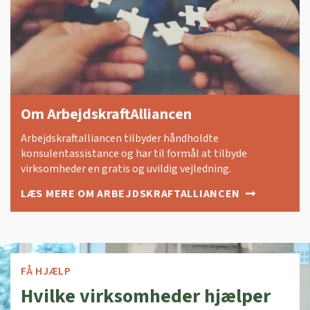
Om ArbejdskraftAlliancen
Arbejdskraftalliancen tilbyder håndholdte
konsulentassistance og har til formål at tilbyde
virksomheder en gratis og uvildig vejledning.
LÆS MERE OM ARBEJDSKRAFTALLIANCEN
FÅ HJÆLP
Hvilke virksomheder hjælper