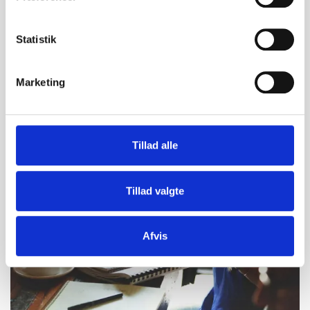
Mail:
pf@businessfaxe.dk
Statistik
Marketing
SE OGSÅ...
Tillad alle
Tillad valgte
Afvis