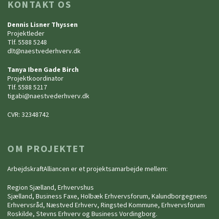
KONTAKT OS
Dennis Lisner Thyssen
Projektleder
Tlf. 5588 5248
dlt@naestvederhverv.dk
Tanya Iben Gade Birch
Projektkoordinator
Tlf. 5588 5217
tigabi@naestvederhverv.dk
CVR: 32348742
OM PROJEKTET
ArbejdskraftAlliancen er et projektsamarbejde mellem:
Region Sjælland, Erhvervshus
Sjælland, Business Faxe, Holbæk Erhvervsforum, Kalundborgegnens
Erhvervsråd, Næstved Erhverv, Ringsted Kommune, Erhvervsforum
Roskilde, Stevns Erhverv og Business Vordingborg.