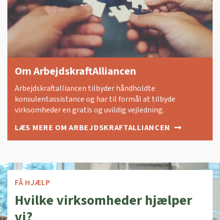
Om ArbejdskraftAlliancen
Arbejdskraftalliancen tilbyder håndholdte
konsulentassistance og har til formål at tilbyde
virksomheder en gratis og uvildig vejledning.
LÆS MERE OM ARBEJDSKRAFTALLIANCEN
FÅ HJÆLP
Hvilke virksomheder hjælper
vi?