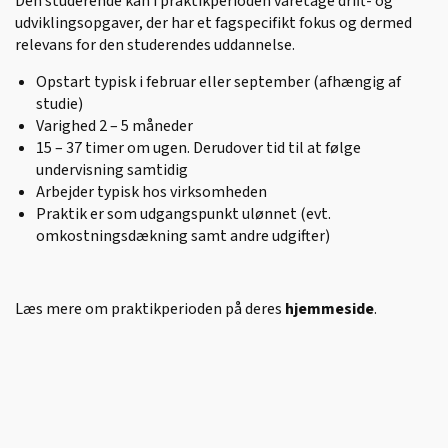
Den studerende kan i praktikperioden varetage drift- og
udviklingsopgaver, der har et fagspecifikt fokus og dermed
relevans for den studerendes uddannelse.
Opstart typisk i februar eller september (afhængig af
studie)
Varighed 2 – 5 måneder
15 – 37 timer om ugen. Derudover tid til at følge
undervisning samtidig
Arbejder typisk hos virksomheden
Praktik er som udgangspunkt ulønnet (evt.
omkostningsdækning samt andre udgifter)
Læs mere om praktikperioden på deres
hjemmeside
.