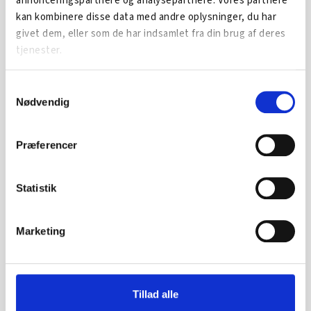
annonceringspartnere og analysepartnere. Vores partnere
kan kombinere disse data med andre oplysninger, du har
givet dem, eller som de har indsamlet fra din brug af deres
tjenester.
SE OGSÅ...
Samtykkevalg
Nødvendig
Præferencer
Statistik
Marketing
Tillad alle