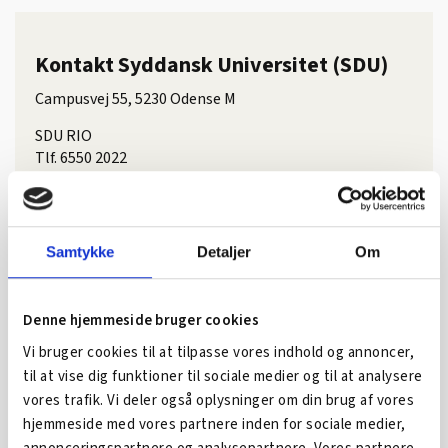
Kontakt Syddansk Universitet (SDU)
Campusvej 55, 5230 Odense M
SDU RIO
Tlf. 6550 2022
Mail:
sdu-rio@sdu.dk
Samtykke
Detaljer
Om
Har du spørgsmål?
Denne hjemmeside bruger cookies
Så kontakt ArbejdskraftAlliancens lokale partner i
Vi bruger cookies til at tilpasse vores indhold og annoncer,
Holbæk, erhvervskonsulent
Niels Nielsen
fra Holbæk
til at vise dig funktioner til sociale medier og til at analysere
Erhvervsforum.
vores trafik. Vi deler også oplysninger om din brug af vores
Tlf. 3066 1411
hjemmeside med vores partnere inden for sociale medier,
Mail:
niels@heforum.dk