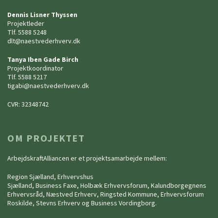
Dennis Lisner Thyssen
Projektleder
Tlf. 5588 5248
dlt@naestvederhverv.dk
Tanya Iben Gade Birch
Projektkoordinator
Tlf. 5588 5217
tigabi@naestvederhverv.dk
CVR: 32348742
OM PROJEKTET
ArbejdskraftAlliancen er et projektsamarbejde mellem:
Region Sjælland, Erhvervshus
Sjælland, Business Faxe, Holbæk Erhvervsforum, Kalundborgegnens
Erhvervsråd, Næstved Erhverv, Ringsted Kommune, Erhvervsforum
Roskilde, Stevns Erhverv og Business Vordingborg.