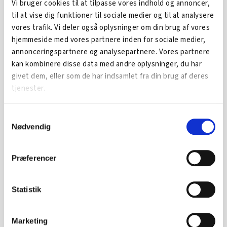
Vi bruger cookies til at tilpasse vores indhold og annoncer,
til at vise dig funktioner til sociale medier og til at analysere
vores trafik. Vi deler også oplysninger om din brug af vores
Har du spørgsmål?
hjemmeside med vores partnere inden for sociale medier,
Så kontakt ArbejdskraftAlliancens lokale partner i
annonceringspartnere og analysepartnere. Vores partnere
Holbæk, erhvervskonsulent
Niels Nielsen
fra Holbæk
kan kombinere disse data med andre oplysninger, du har
Erhvervsforum.
givet dem, eller som de har indsamlet fra din brug af deres
tjenester.
Tlf. 3066 1411
Mail:
niels@heforum.dk
Samtykkevalg
Nødvendig
Præferencer
SE OGSÅ...
Statistik
Marketing