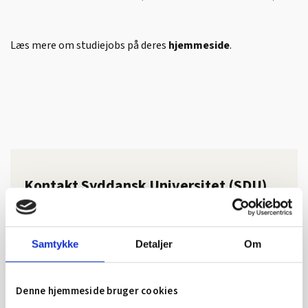
Læs mere om studiejobs på deres
hjemmeside
.
Kontakt Syddansk Universitet (SDU)
Campusvej 55, 5230 Odense M
SDU RIO
Samtykke
Detaljer
Om
Tlf. 6550 2022
Mail:
sdu-rio@sdu.dk
Denne hjemmeside bruger cookies