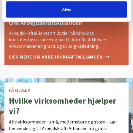
Afvis
Om ArbejdskraftAlliancen
Arbejdskraftalliancen tilbyder håndholdte
konsulentassistance og har til formål at tilbyde
virksomheder en gratis og uvildig vejledning.
LÆS MERE OM ARBEJDSKRAFTALLIANCEN
FÅ HJÆLP
Hvilke virksomheder hjælper
vi?
Alle virksomheder - små, mellemstore og store – kan
henvende sig til ArbejdskraftsAlliancen for gratis