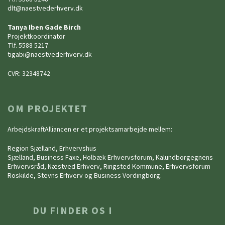
dlt@naestvederhverv.dk
Tanya Iben Gade Birch
Projektkoordinator
Tlf. 5588 5217
tigabi@naestvederhverv.dk
CVR: 32348742
OM PROJEKTET
ArbejdskraftAlliancen er et projektsamarbejde mellem:
Region Sjælland, Erhvervshus
Sjælland, Business Faxe, Holbæk Erhvervsforum, Kalundborgegnens
Erhvervsråd, Næstved Erhverv, Ringsted Kommune, Erhvervsforum
Roskilde, Stevns Erhverv og Business Vordingborg.
DU FINDER OS I