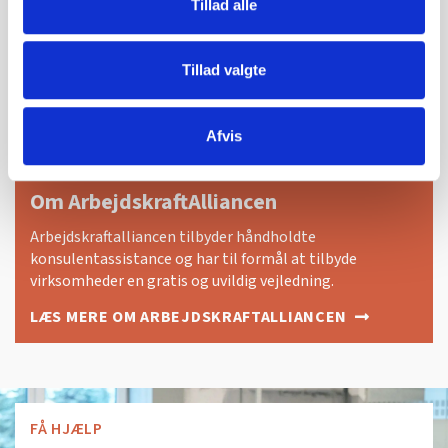
Tillad alle
Tillad valgte
Afvis
Om ArbejdskraftAlliancen
Arbejdskraftalliancen tilbyder håndholdte
konsulentassistance og har til formål at tilbyde
virksomheder en gratis og uvildig vejledning.
LÆS MERE OM ARBEJDSKRAFTALLIANCEN
FÅ HJÆLP