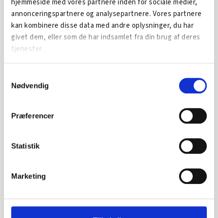
hjemmeside med vores partnere inden for sociale medier,
annonceringspartnere og analysepartnere. Vores partnere
kan kombinere disse data med andre oplysninger, du har
givet dem, eller som de har indsamlet fra din brug af deres
tjenester.
Skal vi også hjælpe dig?
Samtykkevalg
Hvis du ønsker hjælp er processen simpel. Tag kontakt
Nødvendig
til os - og vi hjælper med at afdække behov og
løsningsmuligheder.
Præferencer
LÆS MERE
Statistik
Marketing