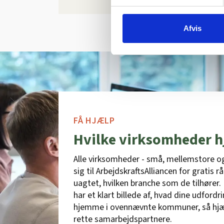
Afvis
FÅ HJÆLP
Hvilke virksomheder h
Alle virksomheder - små, mellemstore o
sig til ArbejdskraftsAlliancen for gratis 
uagtet, hvilken branche som de tilhører. 
har et klart billede af, hvad dine udfordr
hjemme i ovennævnte kommuner, så hjælpe
rette samarbejdspartnere.