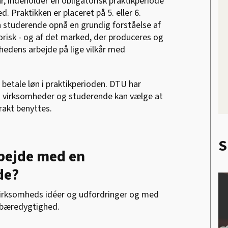
 indeholder en obligatorisk praktikperiode
d. Praktikken er placeret på 5. eller 6.
en studerende opnå en grundig forståelse af
risk - og af det marked, der produceres og
mhedens arbejde på lige vilkår med
betale løn i praktikperioden. DTU har
m virksomheder og studerende kan vælge at
rakt benyttes.
S
bejde med en
de?
n virksomheds idéer og udfordringer og med
g bæredygtighed.