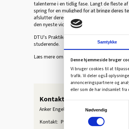
talenterne i en tidlig fase. Langt de fleste
spring for en mulighed for at bringe deres teo
afslutter deres uddannelse. Når du samarbe
den nyeste viden inden for feltet ved en lil
DTU's Praktik- og projektbank er det elekt
Samtykke
studerende.
Læs mere om studieretningerne på deres
h
Denne hjemmeside bruger co
Vi bruger cookies til at tilpass
trafik. Vi deler også oplysnin
annonceringspartnere og analy
eller som de har indsamlet fra 
Kontakt Danmarks Tekniske 
Samtykkevalg
Anker Engelunds Vej 1, 2800 Kgs. Lyngby
Nødvendig
Kontakt: Praktikkoordinatorerne listet e