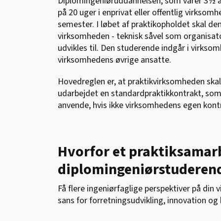
Diplomingeniøruddannelsen, som varer 3½ år,
på 20 uger i enprivat eller offentlig virksomhe
semester. I løbet af praktikopholdet skal d
virksomheden - teknisk såvel som organisato
udvikles til. Den studerende indgår i virkso
virksomhedens øvrige ansatte.
Hovedreglen er, at praktikvirksomheden skal 
udarbejdet en standardpraktikkontrakt, so
anvende, hvis ikke virksomhedens egen kont
Hvorfor et praktiksamar
diplomingeniørstuderen
Få flere ingeniørfaglige perspektiver på di
sans for forretningsudvikling, innovation o