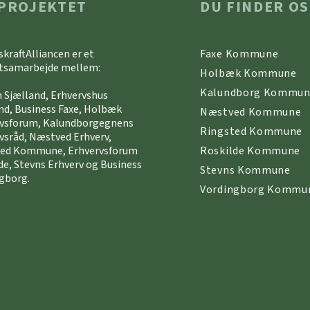
PROJEKTET
DU FINDER OS
skraftAlliancen er et
Faxe Kommune
tsamarbejde mellem:
Holbæk Kommune
Kalundborg Kommu
 Sjælland, Erhvervshus
nd, Business Faxe, Holbæk
Næstved Kommune
rvsforum, Kalundborgegnens
Ringsted Kommune
vsråd, Næstved Erhverv,
ted Kommune, Erhvervsforum
Roskilde Kommune
de, Stevns Erhverv og Business
Stevns Kommune
gborg.
Vordingborg Kommu