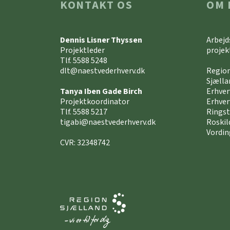
KONTAKT OS
OM 
Dennis Lisner Thyssen
Arbejd
Projektleder
projek
Tlf. 5588 5248
dlt@naestvederhverv.dk
Region
Sjælla
Tanya Iben Gade Birch
Erhve
Projektkoordinator
Erhver
Tlf. 5588 5217
Rings
tigabi@naestvederhverv.dk
Roskil
Vordin
CVR: 32348742