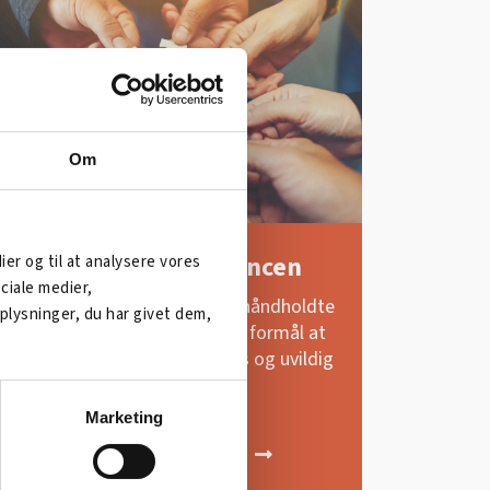
Om
Om ArbejdskraftAlliancen
dier og til at analysere vores
ciale medier,
Arbejdskraftalliancen tilbyder håndholdte
lysninger, du har givet dem,
konsulentassistance og har til formål at
tilbyde virksomheder en gratis og uvildig
vejledning.
Marketing
LÆS MERE OM
ARBEJDSKRAFTALLIANCEN