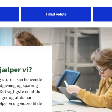
Tillad valgte
jælper vi?
g store – kan henvende
rådgivning og sparring
Det vigtigste er, at du
inger og at du har
r vi dig videre til de