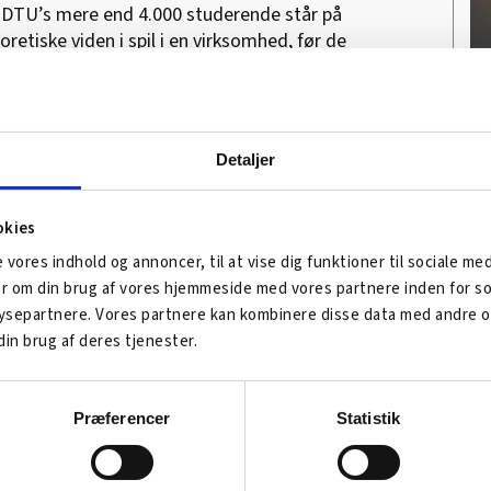
 af DTU’s mere end 4.000 studerende står på
retiske viden i spil i en virksomhed, før de
jder med en studerende, får du kontakt med
le ressourcemæssig investering.
roniske mødested for virksomheder og
Detaljer
jemmeside
.
okies
e vores indhold og annoncer, til at vise dig funktioner til sociale me
ger om din brug af vores hjemmeside med vores partnere inden for so
separtnere. Vores partnere kan kombinere disse data med andre op
din brug af deres tjenester.
Universitet (DTU)
Præferencer
Statistik
fter uddannelse
her