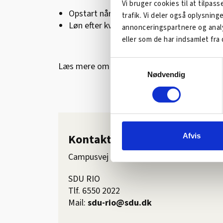
Vi bruger cookies til at tilpass
Opstart når som helst
trafik. Vi deler også oplysnin
Løn efter kvalifikationer (forhandles med
annonceringspartnere og analy
eller som de har indsamlet fra 
Samtykkevalg
Læs mere om studiejobs på deres
hjemmes
Nødvendig
Kontakt Syddansk Universit
Afvis
Campusvej 55, 5230 Odense M
SDU RIO
Tlf. 6550 2022
Mail:
sdu-rio@sdu.dk