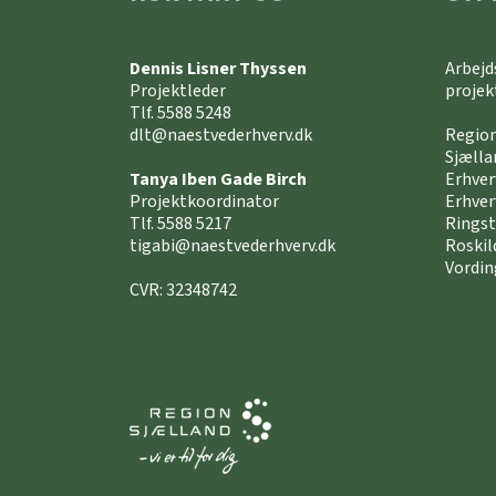
Dennis Lisner Thyssen
Arbejd
Projektleder
projek
Tlf. 5588 5248
dlt@naestvederhverv.dk
Region
Sjælla
Tanya Iben Gade Birch
Erhve
Projektkoordinator
Erhver
Tlf. 5588 5217
Rings
tigabi@naestvederhverv.dk
Roskil
Vordin
CVR: 32348742