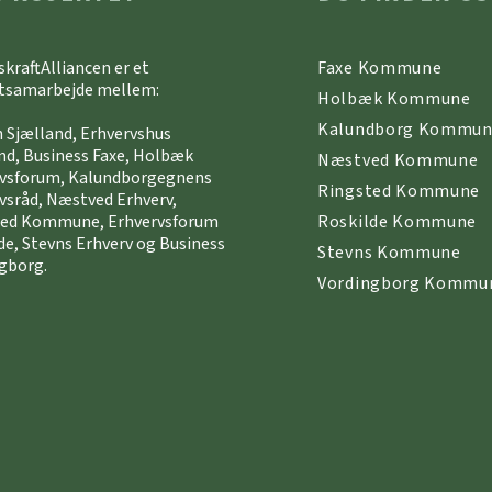
skraftAlliancen er et
Faxe Kommune
tsamarbejde mellem:
Holbæk Kommune
Kalundborg Kommu
 Sjælland, Erhvervshus
nd, Business Faxe, Holbæk
Næstved Kommune
rvsforum, Kalundborgegnens
Ringsted Kommune
vsråd, Næstved Erhverv,
ted Kommune, Erhvervsforum
Roskilde Kommune
de, Stevns Erhverv og Business
Stevns Kommune
gborg.
Vordingborg Kommu