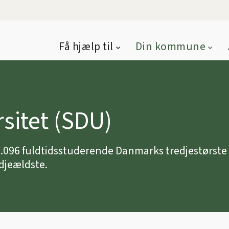
Få hjælp til
Din kommune
sitet (SDU)
.096 fuldtidsstuderende Danmarks tredjestørste u
djeældste.