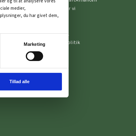
Om ArbejdskraftAlliancen
dier og til at analysere vores
ciale medier,
Sådan hjælper vi
lysninger, du har givet dem,
ne
Få hjælp til
Kontakt os
Cookiepolitik
Persondatapolitik
Marketing
ne
Tillad alle