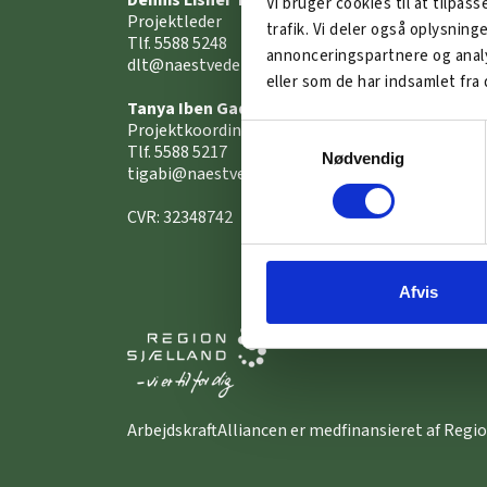
Dennis Lisner Thyssen
Arbejd
Vi bruger cookies til at tilpass
Projektleder
projek
trafik. Vi deler også oplysnin
Tlf. 5588 5248
annonceringspartnere og analy
dlt@naestvederhverv.dk
Region
eller som de har indsamlet fra 
Sjælla
Tanya Iben Gade Birch
Erhve
Projektkoordinator
Erhver
Samtykkevalg
Tlf. 5588 5217
Rings
Nødvendig
tigabi@naestvederhverv.dk
Roskil
Vordin
CVR: 32348742
Afvis
ArbejdskraftAlliancen er medfinansieret af Regio