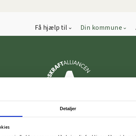
Få hjælp til
Din kommune
Detaljer
PROJEKTET
DU FINDER OS
okies