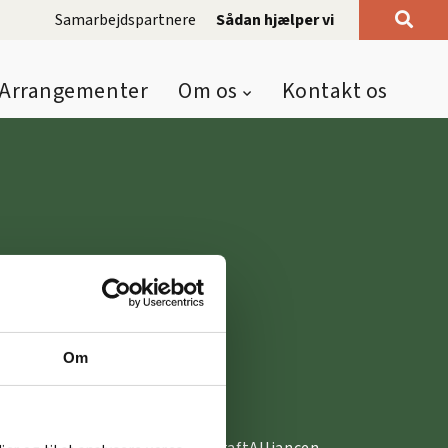
Samarbejdspartnere
Sådan hjælper vi
Arrangementer
Om os
Kontakt os
Om
 I
SE OGSÅ