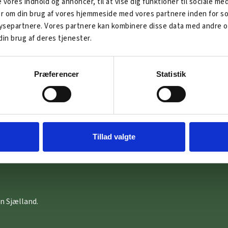
skraftAlliancen er et
Faxe Kommune
e vores indhold og annoncer, til at vise dig funktioner til sociale me
tsamarbejde mellem:
ger om din brug af vores hjemmeside med vores partnere inden for so
Holbæk Kommune
separtnere. Vores partnere kan kombinere disse data med andre op
Kalundborg Kommu
 Sjælland, Erhvervshus
din brug af deres tjenester.
nd, Business Faxe, Holbæk
Næstved Kommune
rvsforum, Kalundborgegnens
Ringsted Kommune
vsråd, Næstved Erhverv,
ted Kommune, Erhvervsforum
Roskilde Kommune
Præferencer
Statistik
de, Stevns Erhverv og Business
Stevns Kommune
gborg.
Vordingborg Kommu
Tillad valgte
n Sjælland.