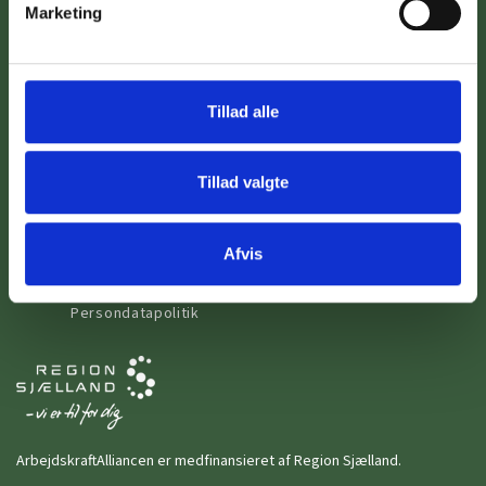
Marketing
Roskilde Kommune
Stevns Kommune
Vordingborg Kommune
Tillad alle
SE OGSÅ
Om ArbejdskraftAlliancen
Tillad valgte
Sådan hjælper vi
Få hjælp til
Afvis
Kontakt os
Cookiepolitik
Persondatapolitik
ArbejdskraftAlliancen er medfinansieret af Region Sjælland.