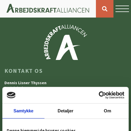
KONTAKT OS
Dennis Lisner Thyssen
Projektleder
Tlf. 5588 5248
dlt@naestvederhverv.dk
Tanya Iben Gade Birch
Samtykke
Detaljer
Om
Projektkoordinator
Tlf. 5588 5217
tigabi@naestvederhverv.dk
Denne hjemmeside bruger cookies