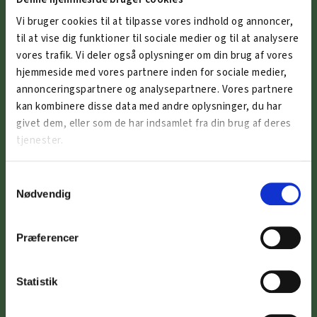
CVR: 32348742
Vi bruger cookies til at tilpasse vores indhold og annoncer,
til at vise dig funktioner til sociale medier og til at analysere
vores trafik. Vi deler også oplysninger om din brug af vores
OM PROJEKTET
hjemmeside med vores partnere inden for sociale medier,
annonceringspartnere og analysepartnere. Vores partnere
ArbejdskraftAlliancen er et projektsamarbejde mellem:
kan kombinere disse data med andre oplysninger, du har
Region Sjælland, Erhvervshus
givet dem, eller som de har indsamlet fra din brug af deres
Sjælland, Business Faxe, Holbæk Erhvervsforum, Kalundborgegnens
tjenester.
Erhvervsråd, Næstved Erhverv, Ringsted Kommune, Erhvervsforum
Roskilde, Stevns Erhverv og Business Vordingborg.
Samtykkevalg
Nødvendig
DU FINDER OS I
Faxe Kommune
Præferencer
Holbæk Kommune
Kalundborg Kommune
Statistik
Næstved Kommune
Ringsted Kommune