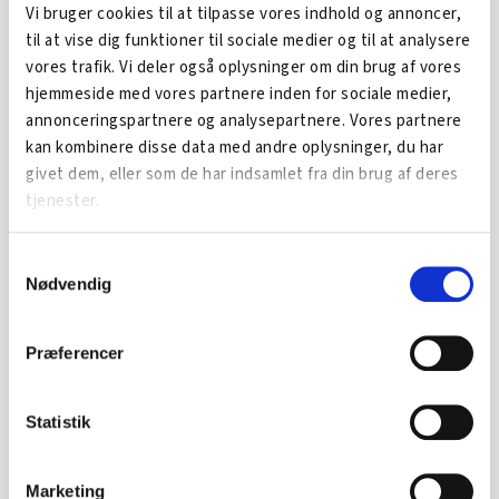
Vi bruger cookies til at tilpasse vores indhold og annoncer,
til at vise dig funktioner til sociale medier og til at analysere
vores trafik. Vi deler også oplysninger om din brug af vores
hjemmeside med vores partnere inden for sociale medier,
annonceringspartnere og analysepartnere. Vores partnere
kan kombinere disse data med andre oplysninger, du har
givet dem, eller som de har indsamlet fra din brug af deres
tjenester.
Samtykkevalg
Nødvendig
Om ArbejdskraftAlliancen
Præferencer
Arbejdskraftalliancen tilbyder håndholdte
konsulentassistance og har til formål at tilbyde
virksomheder en gratis og uvildig vejledning.
Statistik
LÆS MERE OM ARBEJDSKRAFTALLIANCEN
Marketing