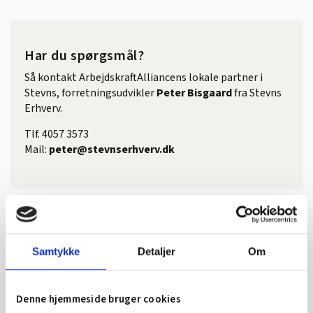
Har du spørgsmål?
Så kontakt ArbejdskraftAlliancens lokale partner i
Stevns, forretningsudvikler
Peter Bisgaard
fra Stevns
Erhverv.
Tlf. 4057 3573
Mail:
peter@stevnserhverv.dk
SE OGSÅ...
Samtykke
Detaljer
Om
Denne hjemmeside bruger cookies