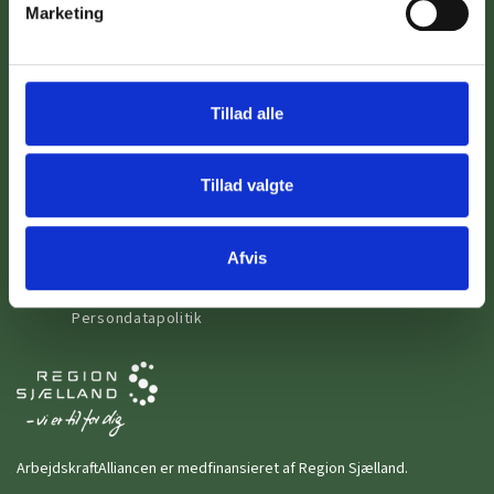
Marketing
Roskilde Kommune
Stevns Kommune
Vordingborg Kommune
Tillad alle
SE OGSÅ
Om ArbejdskraftAlliancen
Tillad valgte
Sådan hjælper vi
Få hjælp til
Afvis
Kontakt os
Cookiepolitik
Persondatapolitik
ArbejdskraftAlliancen er medfinansieret af Region Sjælland.