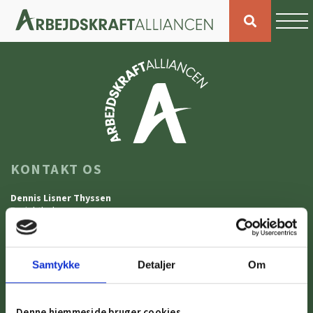
KONTAKT OS
Dennis Lisner Thyssen
Projektleder
Tlf. 5588 5248
dlt@naestvederhverv.dk
Tanya Iben Gade Birch
Samtykke
Detaljer
Om
Projektkoordinator
Tlf. 5588 5217
tigabi@naestvederhverv.dk
Denne hjemmeside bruger cookies