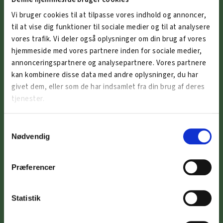
CVR: 32348742
Vi bruger cookies til at tilpasse vores indhold og annoncer,
til at vise dig funktioner til sociale medier og til at analysere
vores trafik. Vi deler også oplysninger om din brug af vores
OM PROJEKTET
hjemmeside med vores partnere inden for sociale medier,
annonceringspartnere og analysepartnere. Vores partnere
ArbejdskraftAlliancen er et projektsamarbejde mellem:
kan kombinere disse data med andre oplysninger, du har
Region Sjælland, Erhvervshus
givet dem, eller som de har indsamlet fra din brug af deres
Sjælland, Business Faxe, Holbæk Erhvervsforum, Kalundborgegnens
tjenester.
Erhvervsråd, Næstved Erhverv, Ringsted Kommune, Erhvervsforum
Roskilde, Stevns Erhverv og Business Vordingborg.
Samtykkevalg
Nødvendig
DU FINDER OS I
Faxe Kommune
Præferencer
Holbæk Kommune
Kalundborg Kommune
Statistik
Næstved Kommune
Ringsted Kommune